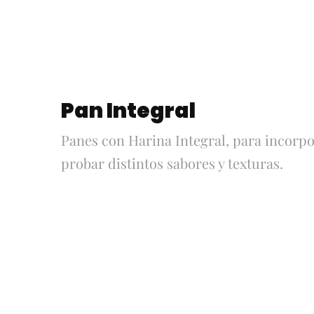
Pan Integral
Panes con Harina Integral, para incorpo
probar distintos sabores y texturas.
Pan Integral
Pancitos
con Avena y
Integrales
Miel