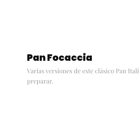
Pan Focaccia
Varias versiones de este clásico Pan Ital
preparar.
Focaccia 4
Focaccia sin
Quesos
amasar