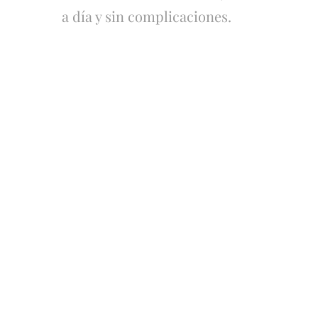
a día y sin complicaciones.
Pan de
Pan Lactal
Molde tipo
de Molde
Artesano