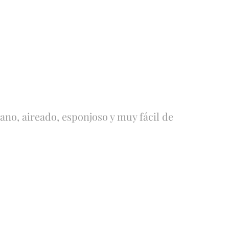
iano, aireado, esponjoso y muy fácil de
Focaccia
Focaccia
Casera
Clásica