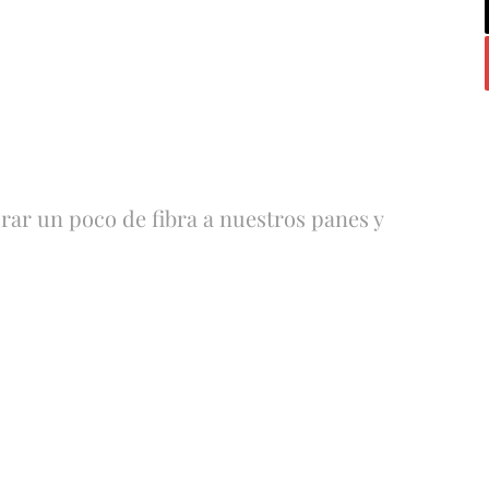
rar un poco de fibra a nuestros panes y
Pan de
Pan Casero
Molde
con Cacao y
Integral
Miel