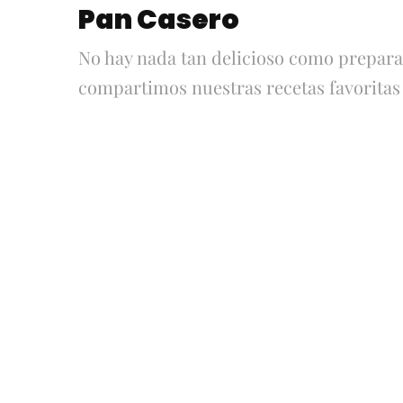
Pan Casero
No hay nada tan delicioso como preparar
compartimos nuestras recetas favoritas p
Ciabatta
Pan Casero
con Poolish
sin Amasar
Pretzel Rolls
Pan de
| Panes de
Campo
Pretzel