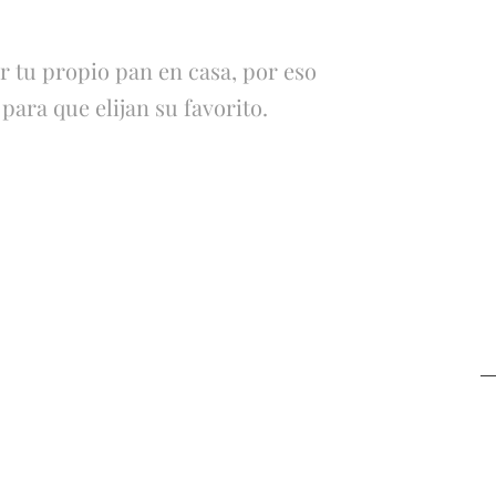
 tu propio pan en casa, por eso
ara que elijan su favorito.
Pan de
Pan de Papa
Campo para
Sandwich
Pan de
Figacitas de
Hamburgue
Manteca
sa