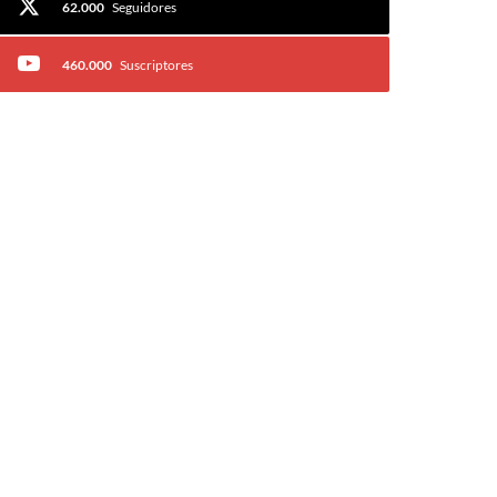
62.000
Seguidores
460.000
Suscriptores