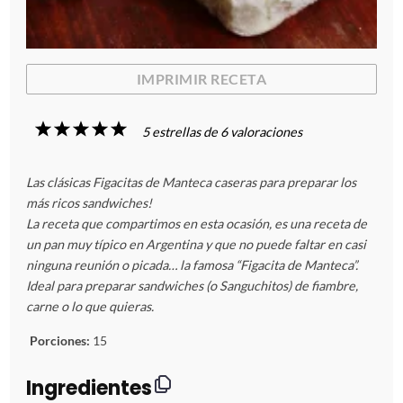
IMPRIMIR RECETA
1
2
3
4
5
5
estrellas de
6
valoraciones
E
E
E
E
E
Las clásicas Figacitas de Manteca caseras para preparar los
s
s
s
s
s
más ricos sandwiches!
La receta que compartimos en esta ocasión, es una receta de
t
t
t
t
t
un pan muy típico en Argentina y que no puede faltar en casi
ninguna reunión o picada… la famosa “Figacita de Manteca”.
r
r
r
r
r
Ideal para preparar sandwiches (o Sanguchitos) de fiambre,
carne o lo que quieras.
e
e
e
e
e
Porciones:
15
l
l
l
l
l
Ingredientes
l
l
l
l
l