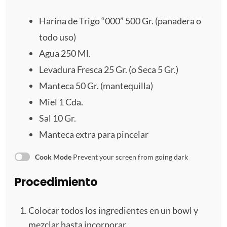
a
a
a
a
a
Harina de Trigo “000” 500 Gr. (panadera o
todo uso)
s
s
s
s
Agua
250
Ml.
Levadura Fresca
25
Gr. (o Seca
5
Gr.)
Manteca
50
Gr. (mantequilla)
Miel
1
Cda.
Sal
10
Gr.
Manteca extra para pincelar
Cook Mode
Prevent your screen from going dark
Procedimiento
Colocar todos los ingredientes en un bowl y
mezclar hasta incorporar.