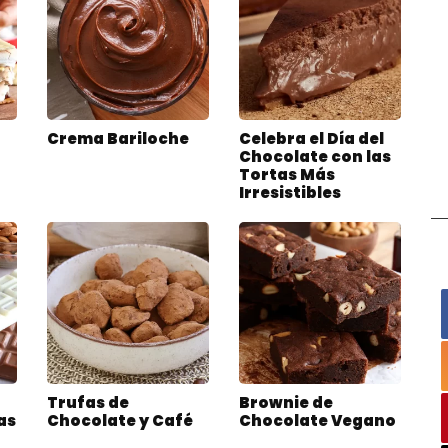
Crema Bariloche
Celebra el Día del
Chocolate con las
Tortas Más
Irresistibles
Trufas de
Brownie de
as
Chocolate y Café
Chocolate Vegano