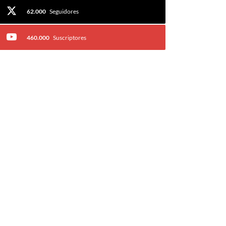
62.000
Seguidores
460.000
Suscriptores