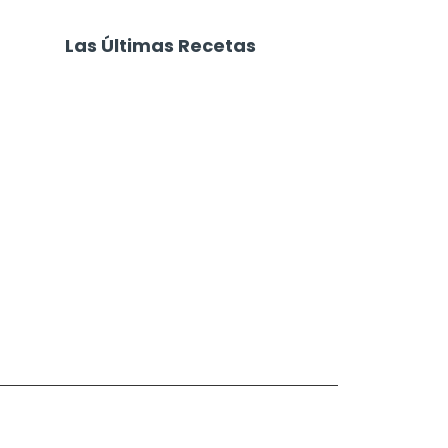
Las Últimas Recetas
Focaccia 4 Quesos
Carne Desmechada
Calabaza al Horno con Queso
Salchichas Envueltas