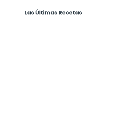
eltos de
Carne al Horno con
Vegetales
Las Últimas Recetas
Focaccia 4 Quesos
Carne Desmechada
Calabaza al Horno con Queso
Salchichas Envueltas