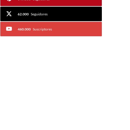
62.000
Seguidores
460.000
Suscriptores