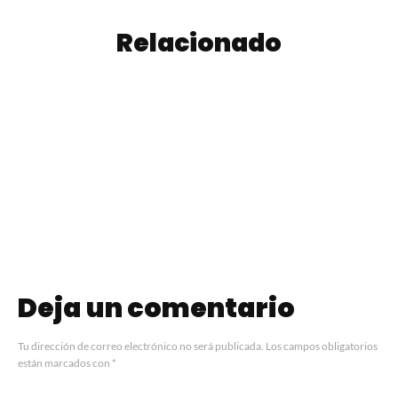
Relacionado
MOTS, la nueva
Nueva edición de
productora de
la Feria Francesa
Grupo Fabric que
para celebrar el
apuesta por una
Día Nacional de
experiencia 360°
Francia
para eventos
Deja un comentario
Tu dirección de correo electrónico no será publicada.
Los campos obligatorios
están marcados con
*