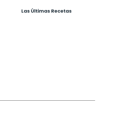
ainilla con
Trufas de Chocolate y
Chocolate
Café
Las Últimas Recetas
Focaccia 4 Quesos
Carne Desmechada
Calabaza al Horno con Queso
Salchichas Envueltas