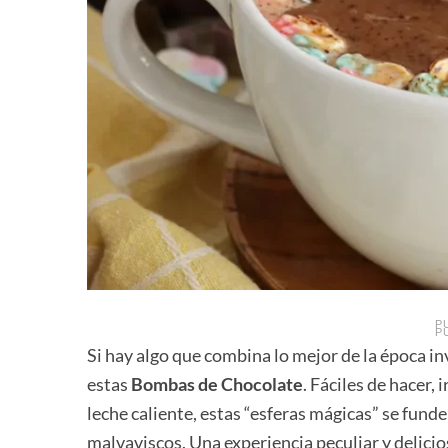
P
P
Si hay algo que combina lo mejor de la época in
estas
Bombas de Chocolate
. Fáciles de hacer, 
leche caliente, estas “esferas mágicas” se fund
malvaviscos. Una experiencia peculiar y delicio