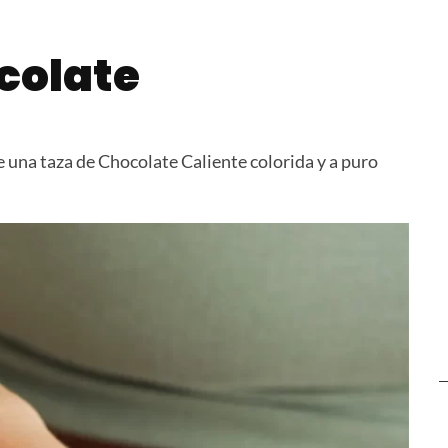
 Masa
Galletitas de Avena,
Budín de V
Banana y Chocolate
Chips de 
colate
 una taza de Chocolate Caliente colorida y a puro