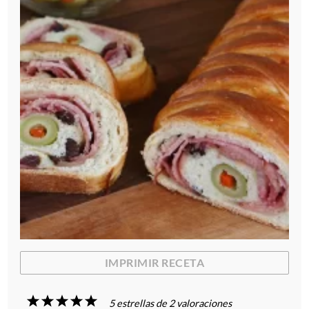
IMPRIMIR RECETA
1
2
3
4
5
5
estrellas de
2
valoraciones