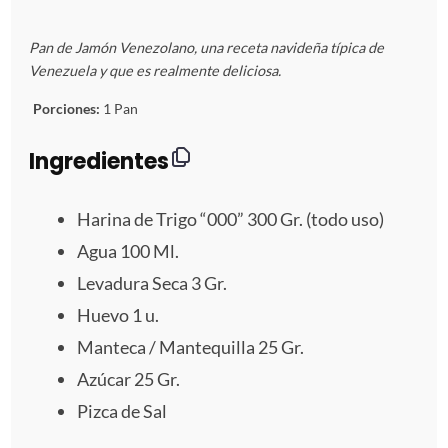
E
E
E
E
E
Pan de Jamón Venezolano, una receta navideña típica de
s
s
s
s
s
Venezuela y que es realmente deliciosa.
t
t
t
t
t
Porciones:
1 Pan
r
r
r
r
r
Ingredientes
e
e
e
e
e
Harina de Trigo “000” 300 Gr. (todo uso)
l
l
l
l
l
Agua
100
Ml.
Levadura Seca
3
Gr.
l
l
l
l
l
Huevo
1
u.
a
a
a
a
a
Manteca / Mantequilla 25 Gr.
s
s
s
s
Azúcar 25 Gr.
Pizca de Sal