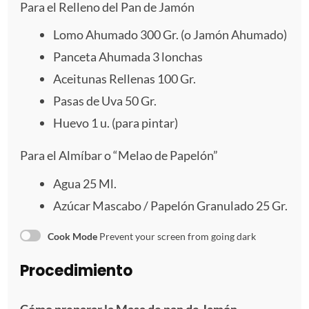
Para el Relleno del Pan de Jamón
Lomo Ahumado
300
Gr. (o Jamón Ahumado)
Panceta Ahumada
3
lonchas
Aceitunas Rellenas
100
Gr.
Pasas de Uva 50 Gr.
Huevo
1
u. (para pintar)
Para el Almíbar o “Melao de Papelón”
Agua
25
Ml.
Azúcar Mascabo / Papelón Granulado 25 Gr.
Cook Mode
Prevent your screen from going dark
Procedimiento
Cómo preparar la Masa de pan de Jamón