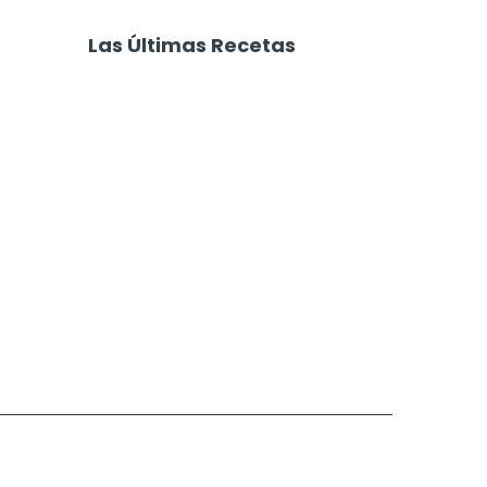
era
Croquetas de Papa y
Queso
Las Últimas Recetas
Focaccia 4 Quesos
Carne Desmechada
Calabaza al Horno con Queso
Salchichas Envueltas