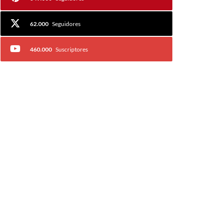
62.000
Seguidores
460.000
Suscriptores