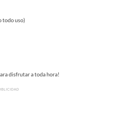
o todo uso)
ra disfrutar a toda hora!
UBLICIDAD