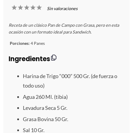
1
2
3
4
5
Sin valoraciones
E
E
E
E
E
Receta de un clásico Pan de Campo con Grasa, pero en esta
s
s
s
s
s
ocasión con un formato ideal para Sandwich.
t
t
t
t
t
Porciones:
4 Panes
r
r
r
r
r
Ingredientes
e
e
e
e
e
Harina de Trigo “000” 500 Gr. (de fuerza o
l
l
l
l
l
todo uso)
l
l
l
l
l
Agua
260
Ml. (tibia)
Levadura Seca
5
Gr.
a
a
a
a
a
Grasa Bovina
50
Gr.
s
s
s
s
Sal
10
Gr.