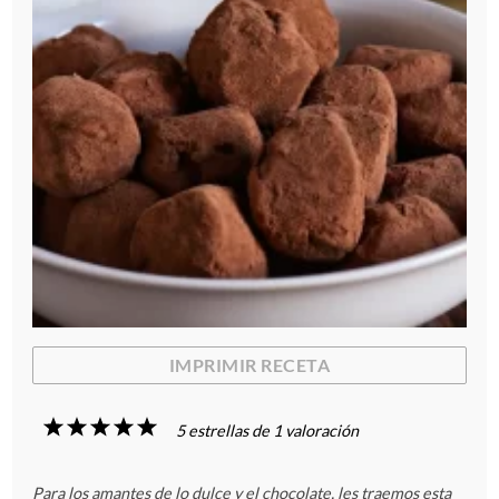
IMPRIMIR RECETA
1
2
3
4
5
5
estrellas de
1
valoración
E
E
E
E
E
Para los amantes de lo dulce y el chocolate, les traemos esta