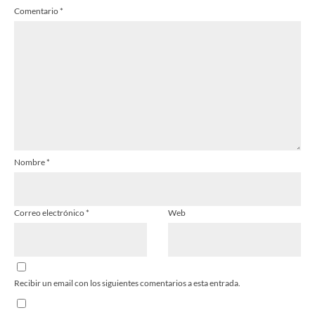
Comentario
*
Estrella
Estrellas
Estrellas
Estrellas
Estrellas
Nombre
*
Correo electrónico
*
Web
Recibir un email con los siguientes comentarios a esta entrada.