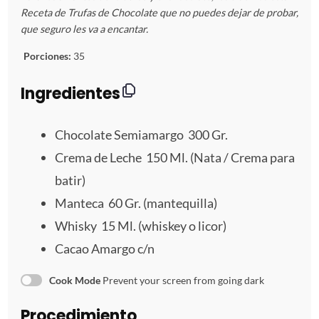
s
s
s
s
s
Receta de Trufas de Chocolate que no puedes dejar de probar,
que seguro les va a encantar.
t
t
t
t
t
Porciones:
35
r
r
r
r
r
Ingredientes
e
e
e
e
e
Chocolate Semiamargo 300 Gr.
l
l
l
l
l
Crema de Leche 150 Ml. (Nata / Crema para
l
l
l
l
l
batir)
a
a
a
a
a
Manteca 60 Gr. (mantequilla)
Whisky 15 Ml. (whiskey o licor)
s
s
s
s
Cacao Amargo c/n
Cook Mode
Prevent your screen from going dark
Procedimiento