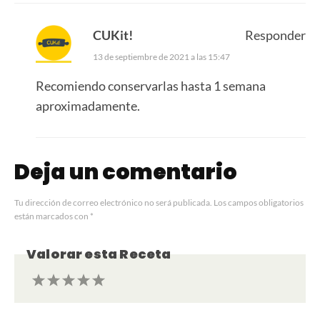
CUKit!
Responder
13 de septiembre de 2021 a las 15:47
Recomiendo conservarlas hasta 1 semana
aproximadamente.
Deja un comentario
Tu dirección de correo electrónico no será publicada.
Los campos obligatorios
están marcados con
*
Valorar esta Receta
1
2
3
4
5