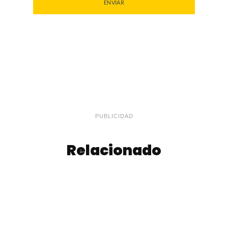
PUBLICIDAD
Relacionado
Tarta de Espinaca
Masa para Tacos
y Queso