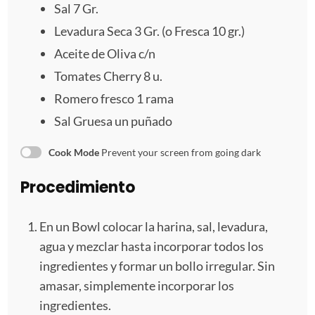
a
a
a
a
a
Sal
7
Gr.
Levadura Seca
3
Gr. (o Fresca
10
gr.)
s
s
s
s
Aceite de Oliva c/n
Tomates Cherry
8
u.
Romero fresco
1
rama
Sal Gruesa un puñado
Cook Mode
Prevent your screen from going dark
Procedimiento
En un Bowl colocar la harina, sal, levadura,
agua y mezclar hasta incorporar todos los
ingredientes y formar un bollo irregular. Sin
amasar, simplemente incorporar los
ingredientes.