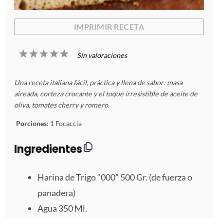
IMPRIMIR RECETA
1
2
3
4
5
Sin valoraciones
E
E
E
E
E
Una receta italiana fácil, práctica y llena de sabor: masa
s
s
s
s
s
aireada, corteza crocante y el toque irresistible de aceite de
oliva, tomates cherry y romero.
t
t
t
t
t
Porciones:
1 Focaccia
r
r
r
r
r
Ingredientes
e
e
e
e
e
Harina de Trigo “000” 500 Gr. (de fuerza o
l
l
l
l
l
panadera)
l
l
l
l
l
Agua
350
Ml.