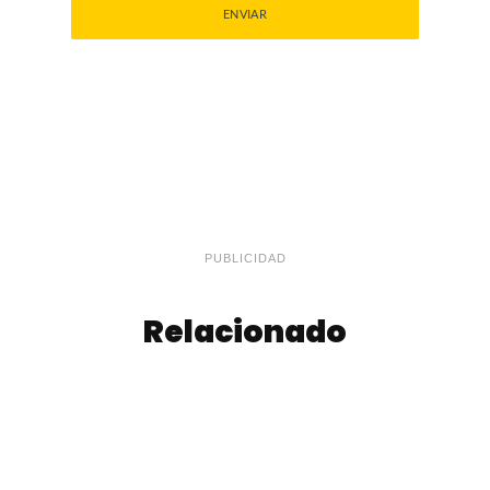
PUBLICIDAD
Relacionado
Niños Envueltos
Scaccia Sciliana
de Carne