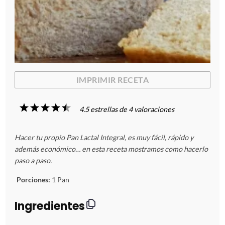
IMPRIMIR RECETA
1
2
3
4
5
4.5
estrellas de
4
valoraciones
E
E
E
E
E
Hacer tu propio Pan Lactal Integral, es muy fácil, rápido y
s
s
s
s
s
además económico… en esta receta mostramos como hacerlo
paso a paso.
t
t
t
t
t
Porciones:
1 Pan
r
r
r
r
r
Ingredientes
e
e
e
e
e