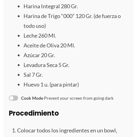
Harina Integral
280
Gr.
l
l
l
l
l
Harina de Trigo “000” 120 Gr. (de fuerza o
l
l
l
l
l
todo uso)
a
a
a
a
a
Leche
260
Ml.
Aceite de Oliva 20 Ml.
s
s
s
s
Azúcar 20 Gr.
Levadura Seca
5
Gr.
Sal
7
Gr.
Huevo
1
u. (para pintar)
Cook Mode
Prevent your screen from going dark
Procedimiento
Colocar todos los ingredientes en un bowl,