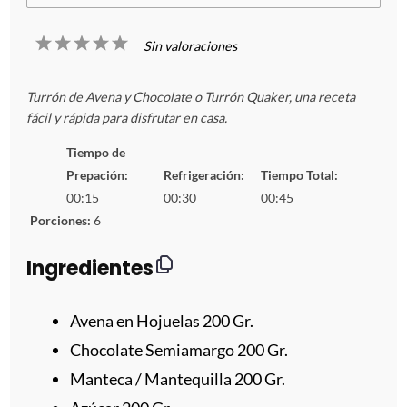
1
2
3
4
5
Sin valoraciones
E
E
E
E
E
Turrón de Avena y Chocolate o Turrón Quaker, una receta
s
s
s
s
s
fácil y rápida para disfrutar en casa.
t
t
t
t
t
Tiempo de
Prepación:
Refrigeración:
Tiempo Total:
r
r
r
r
r
00:15
00:30
00:45
Porciones:
6
e
e
e
e
e
Ingredientes
l
l
l
l
l
l
l
l
l
l
Avena en Hojuelas 200 Gr.
Chocolate Semiamargo
200
Gr.
a
a
a
a
a
Manteca / Mantequilla 200 Gr.
s
s
s
s