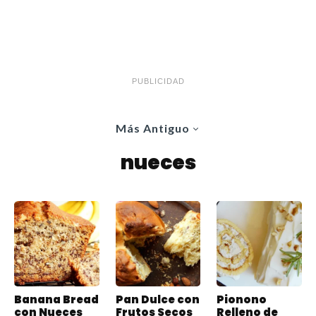
PUBLICIDAD
Más Antiguo
nueces
Banana Bread
Pan Dulce con
Pionono
con Nueces
Frutos Secos
Relleno de