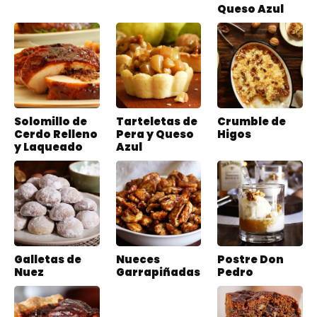
Queso Azul
Solomillo de
Tarteletas de
Crumble de
Cerdo Relleno
Pera y Queso
Higos
y Laqueado
Azul
Galletas de
Nueces
Postre Don
Nuez
Garrapiñadas
Pedro