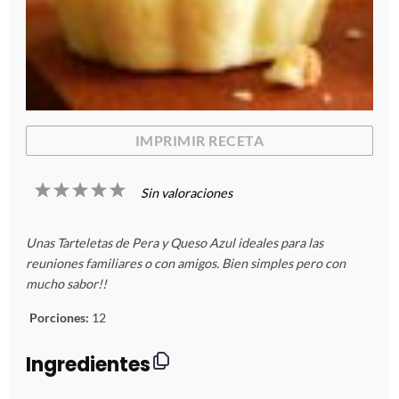
IMPRIMIR RECETA
1
2
3
4
5
Sin valoraciones
E
E
E
E
E
Unas Tarteletas de Pera y Queso Azul ideales para las
s
s
s
s
s
reuniones familiares o con amigos. Bien simples pero con
mucho sabor!!
t
t
t
t
t
Porciones:
12
r
r
r
r
r
Ingredientes
e
e
e
e
e