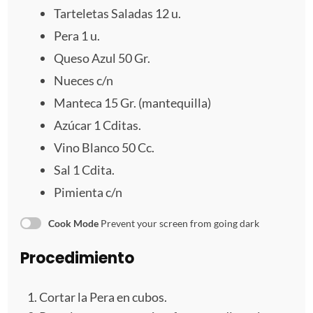
Tarteletas Saladas
12
u.
l
l
l
l
l
Pera
1
u.
l
l
l
l
l
Queso Azul
50
Gr.
a
a
a
a
a
Nueces c/n
Manteca
15
Gr. (mantequilla)
s
s
s
s
Azúcar 1 Cditas.
Vino Blanco
50
Cc.
Sal
1
Cdita.
Pimienta c/n
Cook Mode
Prevent your screen from going dark
Procedimiento
Cortar la Pera en cubos.