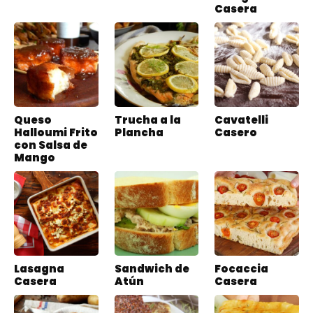
Casera
Queso
Trucha a la
Cavatelli
Halloumi Frito
Plancha
Casero
con Salsa de
Mango
Lasagna
Sandwich de
Focaccia
Casera
Atún
Casera