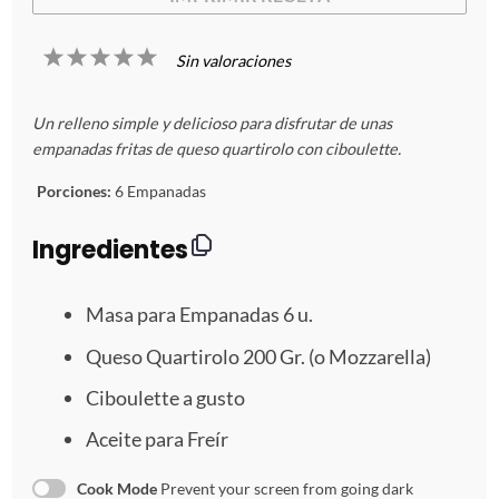
1
2
3
4
5
Sin valoraciones
E
E
E
E
E
Un relleno simple y delicioso para disfrutar de unas
s
s
s
s
s
empanadas fritas de queso quartirolo con ciboulette.
t
t
t
t
t
Porciones:
6 Empanadas
r
r
r
r
r
Ingredientes
e
e
e
e
e
Masa para Empanadas 6 u.
l
l
l
l
l
Queso Quartirolo
200
Gr. (o Mozzarella)
l
l
l
l
l
Ciboulette a gusto
a
a
a
a
a
Aceite para Freír
s
s
s
s
Cook Mode
Prevent your screen from going dark