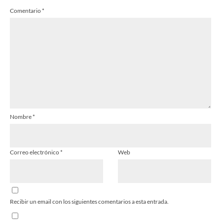
Comentario
*
Estrella
Estrellas
Estrellas
Estrellas
Estrellas
Nombre
*
Correo electrónico
*
Web
Recibir un email con los siguientes comentarios a esta entrada.