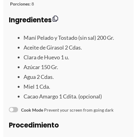
t
t
t
t
t
Porciones:
8
r
r
r
r
r
Ingredientes
e
e
e
e
e
Maní Pelado y Tostado (sin sal) 200 Gr.
l
l
l
l
l
Aceite de Girasol 2 Cdas.
Clara de Huevo 1 u.
l
l
l
l
l
Azúcar 150 Gr.
a
a
a
a
a
Agua
2
Cdas.
s
s
s
s
Miel
1
Cda.
Cacao Amargo
1
Cdita. (opcional)
Cook Mode
Prevent your screen from going dark
Procedimiento