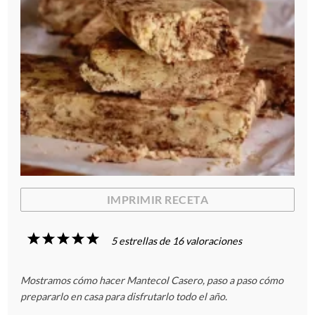
IMPRIMIR RECETA
1
2
3
4
5
5
estrellas de
16
valoraciones
E
E
E
E
E
Mostramos cómo hacer Mantecol Casero, paso a paso cómo
s
s
s
s
s
prepararlo en casa para disfrutarlo todo el año.