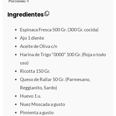
Porciones:
4
t
t
t
t
t
Ingredientes
r
r
r
r
r
e
e
e
e
e
Espinaca Fresca
500
Gr. (
300
Gr. cocida)
Ajo
1
diente
l
l
l
l
l
Aceite de Oliva c/n
l
l
l
l
l
Harina de Trigo “0000” 100 Gr. (floja o todo
uso)
a
a
a
a
a
Ricotta
150
Gr.
s
s
s
s
Queso de Rallar 50 Gr. (Parmesano,
Reggianito, Sardo)
Huevo
1
u.
Nuez Moscada a gusto
Pimienta a gusto