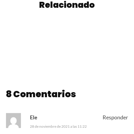
Relacionado
Pionono Casero
Empanadas de
de Atún
Choclo
8 Comentarios
Ele
Responder
28 de noviembre de 2021 a las 11:22