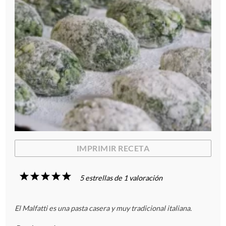
IMPRIMIR RECETA
1
2
3
4
5
5
estrellas de
1
valoración
E
E
E
E
E
El Malfatti es una pasta casera y muy tradicional italiana.
s
s
s
s
s