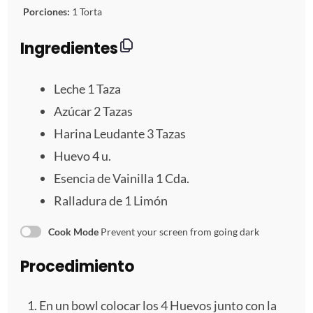
t
t
t
t
t
Porciones:
1 Torta
r
r
r
r
r
Ingredientes
e
e
e
e
e
Leche
1
Taza
l
l
l
l
l
Azúcar 2 Tazas
Harina Leudante
3
Tazas
l
l
l
l
l
Huevo
4
u.
a
a
a
a
a
Esencia de Vainilla 1 Cda.
s
s
s
s
Ralladura de
1
Limón
Cook Mode
Prevent your screen from going dark
Procedimiento
En un bowl colocar los 4 Huevos junto con la