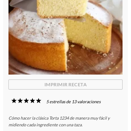
IMPRIMIR RECETA
1
2
3
4
5
5
estrellas de
13
valoraciones
E
E
E
E
E
Cómo hacer la clásica Torta 1234 de manera muy fácil y
s
s
s
s
s
midiendo cada ingrediente con una taza.