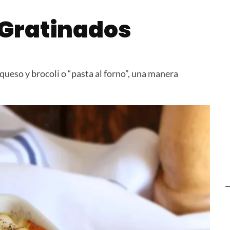
seras
Budín Navideño
Tequeños
 Gratinados
queso y brocoli o “pasta al forno”, una manera