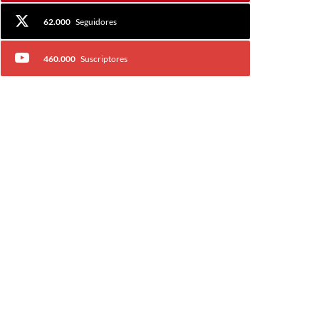
62.000
Seguidores
460.000
Suscriptores