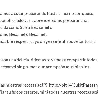
 vamos a estar preparando Pasta al horno con queso,
 por otro lado vas a aprender cómo preparar una
nocida como Salsa Bechamel o
as como Besamel o Besamela.
más bien espesa, cuyo origen se le atribuye tanto a la
os son una delicia. Además te vamos a compartir todos
a Bechamel sin grumos que acompaña muy bien los
das nuestras recetas acá ??
http://bit.ly/CukitPastas
y
ar tu fideos caseros, mirá todas nuestras recetas acá