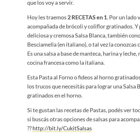
que los voy a servir.
Hoy les traemos
2 RECETAS en 1
. Por un lado
acompañada de brócoli y coliflor gratinados. Y
deliciosa y cremosa Salsa Blanca, también co
Besciamella (en italiano), o tal vez la conozc
Es una salsa a base de manteca, harina y leche, 
cocina francesa como la italiana.
Esta Pasta al Forno o fideos al horno gratinad
los trucos que necesitás para lograr una Sals
gratinados en el horno.
Si te gustan las recetas de Pastas, podés ver to
si buscás otras opciones de salsas para acompañ
??
http://bit.ly/CukitSalsas