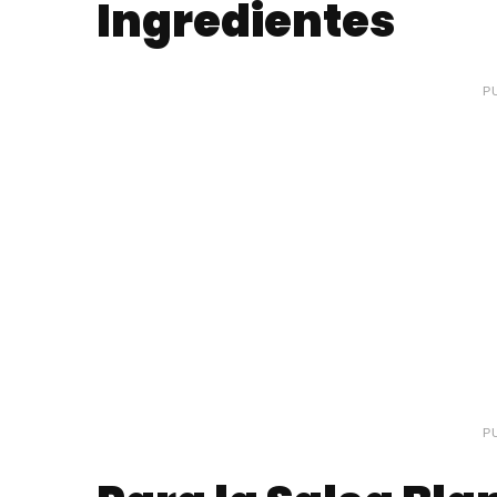
Ingredientes
P
P