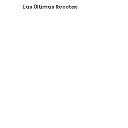
Pan Dulce de Chocolate
Las Últimas Recetas
Focaccia 4 Quesos
Carne Desmechada
Calabaza al Horno con Queso
Salchichas Envueltas