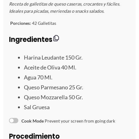
Receta de galletitas de queso caseras, crocantes y fáciles.
s
s
s
s
s
Ideales para picadas, meriendas o snacks salados.
t
t
t
t
t
Porciones:
42 Galletitas
r
r
r
r
r
Ingredientes
e
e
e
e
e
Harina Leudante
150
Gr.
l
l
l
l
l
Aceite de Oliva 40 Ml.
Agua
70
Ml.
l
l
l
l
l
Queso Parmesano
25
Gr.
a
a
a
a
a
Queso Mozzarella
50
Gr.
s
s
s
s
Sal Gruesa
Cook Mode
Prevent your screen from going dark
Procedimiento