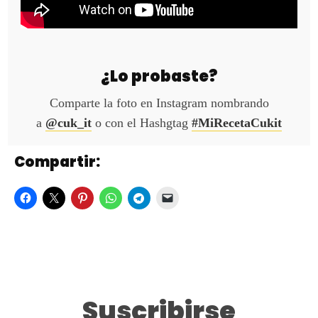
¿Lo probaste?
Comparte la foto en Instagram nombrando
a
@cuk_it
o con el Hashgtag
#MiRecetaCukit
Compartir:
Suscribirse