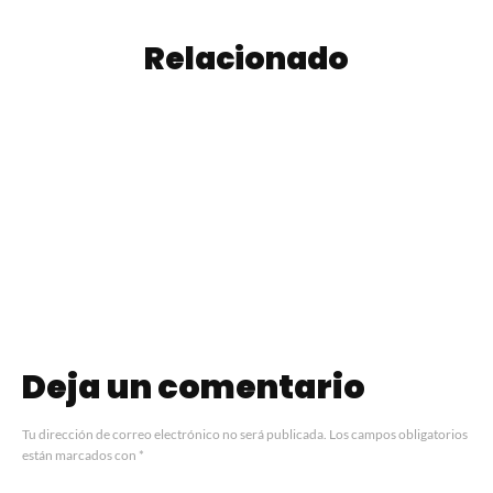
Relacionado
Strudel de
Matambre a la
Manzana, Pasas
Pizza
de Uva y Nuez
Deja un comentario
Tu dirección de correo electrónico no será publicada.
Los campos obligatorios
están marcados con
*