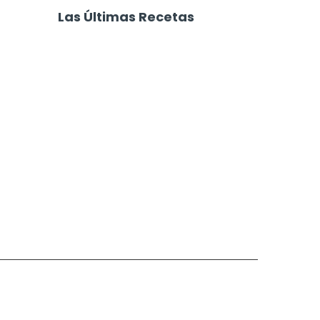
de Tomate
Tuco con Carne
Las Últimas Recetas
Focaccia 4 Quesos
Carne Desmechada
Calabaza al Horno con Queso
Salchichas Envueltas