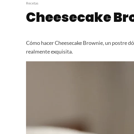
Flan de Dulce de Leche
Tarta Casera 
Recetas
Cheesecake Br
Cómo hacer Cheesecake Brownie, un postre dón
realmente exquisita.