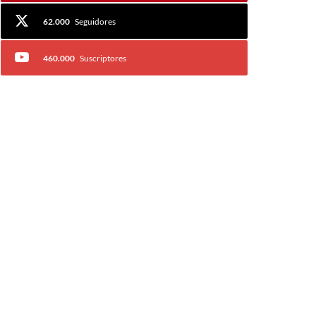
62.000
Seguidores
460.000
Suscriptores