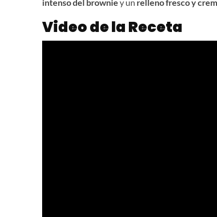
intenso del brownie
y un
relleno fresco y cre
Video de la Receta