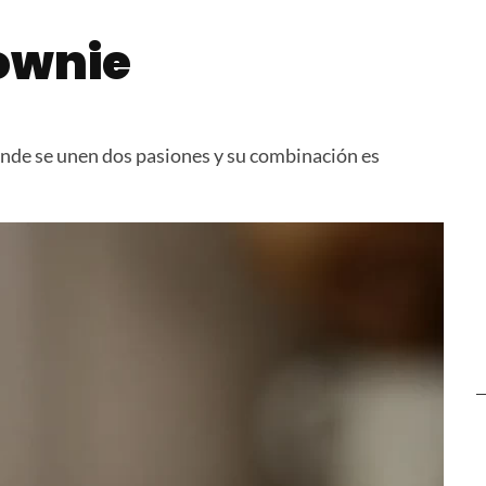
de Merluza
Cinnamon Rolls Caseros
Tartines 
ownie
de se unen dos pasiones y su combinación es