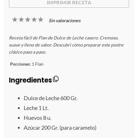
IMPRIMIR RECETA
1
2
3
4
5
Sin valoraciones
E
E
E
E
E
Receta fácil de Flan de Dulce de Leche casero. Cremoso,
s
s
s
s
s
suave y lleno de sabor. Descubrí cómo preparar este postre
clásico paso a paso.
t
t
t
t
t
Porciones:
1 Flan
r
r
r
r
r
Ingredientes
e
e
e
e
e
Dulce de Leche 600 Gr.
l
l
l
l
l
Leche
1
Lt.
l
l
l
l
l
Huevos
8
u.
a
a
a
a
a
Azúcar 200 Gr. (para caramelo)