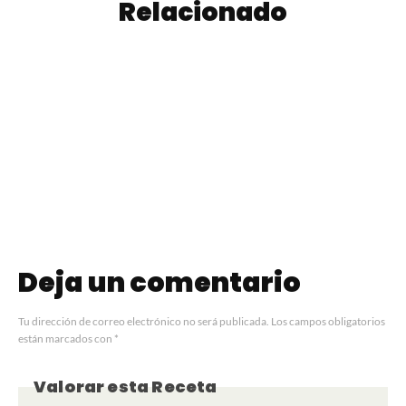
Relacionado
Vitel Toné | Vitello
Milanesas de Pollo
Tonnato
al Horno
Deja un comentario
Tu dirección de correo electrónico no será publicada.
Los campos obligatorios
están marcados con
*
Valorar esta Receta