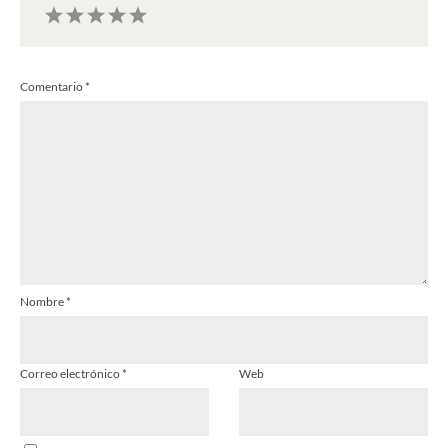
1
2
3
4
5
Comentario
*
Estrella
Estrellas
Estrellas
Estrellas
Estrellas
Nombre
*
Correo electrónico
*
Web