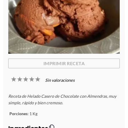
IMPRIMIR RECETA
1
2
3
4
5
Sin valoraciones
E
E
E
E
E
Receta de Helado Casero de Chocolate con Almendras, muy
s
s
s
s
s
simple, rápido y bien cremoso.
t
t
t
t
t
Porciones:
1 Kg