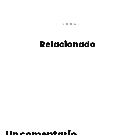
PUBLICIDAD
Relacionado
Tarta Dulce de
Pastina
Ricotta y Canela
Un comentario