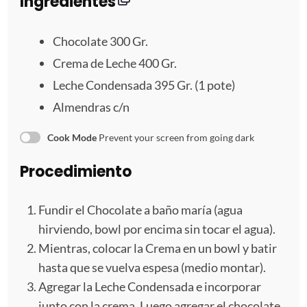
r
r
r
r
r
Ingredientes
e
e
e
e
e
Chocolate
300
Gr.
l
l
l
l
l
Crema de Leche 400 Gr.
Leche Condensada
395
Gr. (
1
pote)
l
l
l
l
l
Almendras c/n
a
a
a
a
a
Cook Mode
Prevent your screen from going dark
s
s
s
s
Procedimiento
Fundir el Chocolate a baño maría (agua
hirviendo, bowl por encima sin tocar el agua).
Mientras, colocar la Crema en un bowl y batir
hasta que se vuelva espesa (medio montar).
Agregar la Leche Condensada e incorporar
junto con la crema. Luego agregar el chocolate