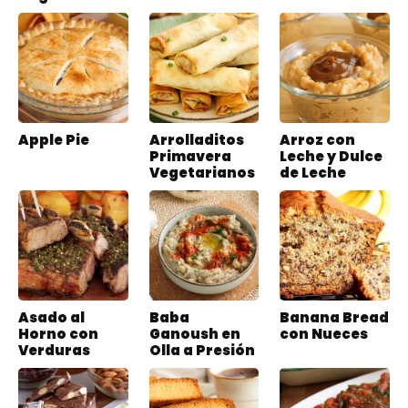
Apple Pie
Arrolladitos
Arroz con
Primavera
Leche y Dulce
Vegetarianos
de Leche
Asado al
Baba
Banana Bread
Horno con
Ganoush en
con Nueces
Verduras
Olla a Presión