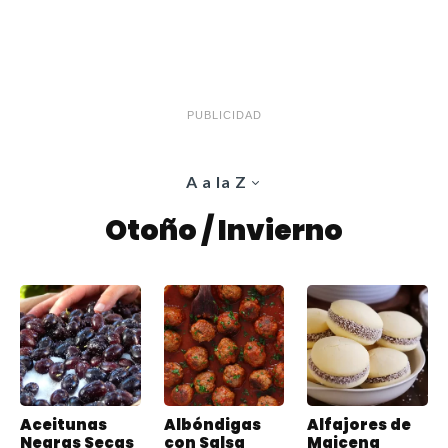
PUBLICIDAD
A a la Z
Otoño / Invierno
Aceitunas
Albóndigas
Alfajores de
Negras Secas
con Salsa
Maicena