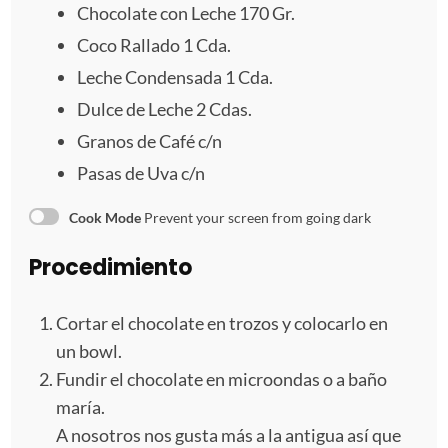
e
e
e
e
e
Chocolate con Leche 170 Gr.
Coco Rallado
1
Cda.
l
l
l
l
l
Leche Condensada
1
Cda.
l
l
l
l
l
Dulce de Leche 2 Cdas.
Granos de Café c/n
a
a
a
a
a
Pasas de Uva c/n
s
s
s
s
Cook Mode
Prevent your screen from going dark
Procedimiento
Cortar el chocolate en trozos y colocarlo en
un bowl.
Fundir el chocolate en microondas o a baño
maría.
A nosotros nos gusta más a la antigua así que