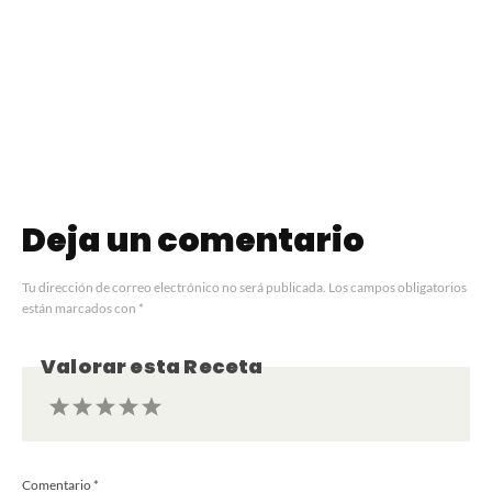
Tarta de Queso
Vasca de Dulce de
Budín de Pan
Leche
Deja un comentario
Tu dirección de correo electrónico no será publicada.
Los campos obligatorios
están marcados con
*
Valorar esta Receta
1
2
3
4
5
Comentario
*