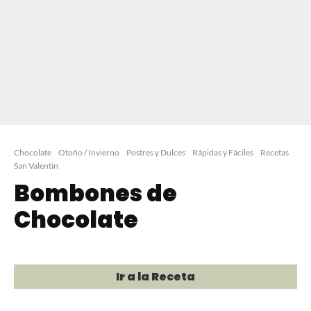
Chocolate
Otoño / Invierno
Postres y Dulces
Rápidas y Fáciles
Recetas
San Valentin
Bombones de
Chocolate
Ir a la Receta