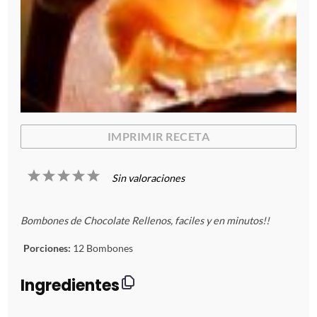
IMPRIMIR RECETA
1
2
3
4
5
Sin valoraciones
E
E
E
E
E
Bombones de Chocolate Rellenos, faciles y en minutos!!
s
s
s
s
s
Porciones:
12 Bombones
t
t
t
t
t
Ingredientes
r
r
r
r
r