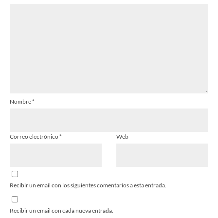
Estrella
Estrellas
Estrellas
Estrellas
Estrellas
Nombre
*
Correo electrónico
*
Web
Recibir un email con los siguientes comentarios a esta entrada.
Recibir un email con cada nueva entrada.