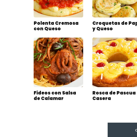
Polenta Cremosa
Croquetas de Pa
con Queso
y Queso
Fideos con Salsa
Rosca de Pascua
de Calamar
Casera