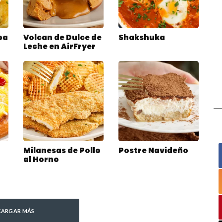
pa
Volcan de Dulce de
Shakshuka
Leche en AirFryer
Milanesas de Pollo
Postre Navideño
al Horno
CARGAR MÁS