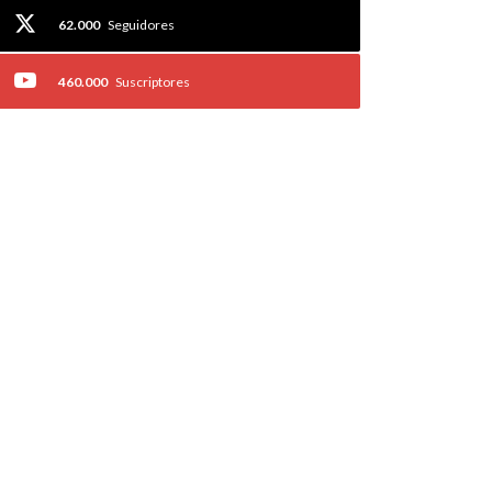
62.000
Seguidores
460.000
Suscriptores