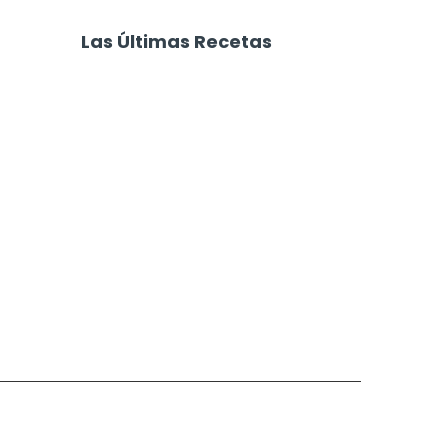
Casera
Milanesas de Pollo al
Horno
Las Últimas Recetas
Focaccia 4 Quesos
Carne Desmechada
Calabaza al Horno con Queso
Salchichas Envueltas