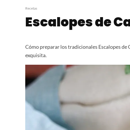
Canelones de Acelga y
Ensalada de 
Ricota
Provenzal
Recetas
Escalopes de C
Cómo preparar los tradicionales Escalopes de 
exquisita.