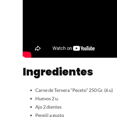
Ingredientes
Carne de Ternera “Peceto” 250 Gr. (6 u)
Huevos 2 u.
Ajo 2 dientes
Perejil a gusto