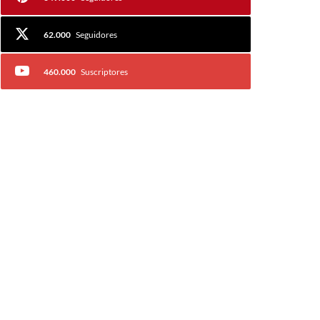
62.000
Seguidores
460.000
Suscriptores