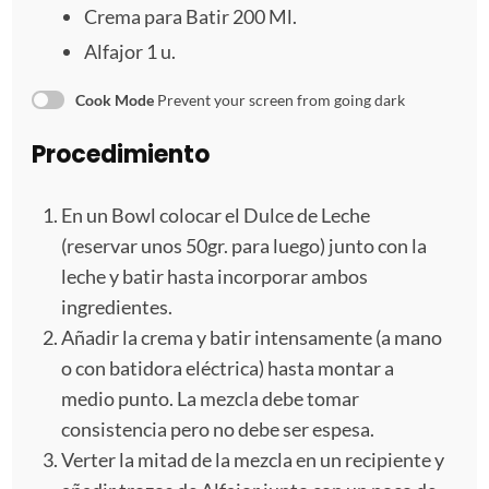
Crema para Batir 200 Ml.
l
l
l
l
l
Alfajor
1
u.
a
a
a
a
a
Cook Mode
Prevent your screen from going dark
s
s
s
s
Procedimiento
En un Bowl colocar el Dulce de Leche
(reservar unos 50gr. para luego) junto con la
leche y batir hasta incorporar ambos
ingredientes.
Añadir la crema y batir intensamente (a mano
o con batidora eléctrica) hasta montar a
medio punto. La mezcla debe tomar
consistencia pero no debe ser espesa.
Verter la mitad de la mezcla en un recipiente y