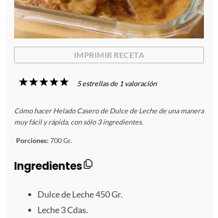
IMPRIMIR RECETA
1
2
3
4
5
5
estrellas de
1
valoración
E
E
E
E
E
Cómo hacer Helado Casero de Dulce de Leche de una manera
s
s
s
s
s
muy fácil y rápida, con sólo 3 ingredientes.
t
t
t
t
t
Porciones:
700 Gr.
r
r
r
r
r
Ingredientes
e
e
e
e
e
Dulce de Leche 450 Gr.
l
l
l
l
l
Leche
3
Cdas.