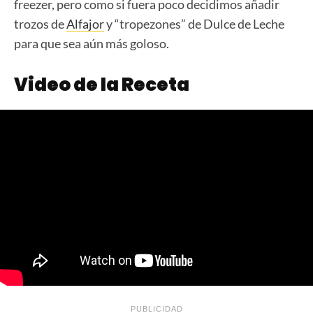
freezer, pero como si fuera poco decidimos añadir
trozos de
Alfajor
y “tropezones” de Dulce de Leche
para que sea aún más goloso.
Video de la Receta
PUBLICIDAD