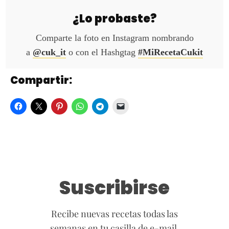
¿Lo probaste?
Comparte la foto en Instagram nombrando
a
@cuk_it
o con el Hashgtag
#MiRecetaCukit
Compartir:
Suscribirse
Recibe nuevas recetas todas las
semanas en tu casilla de e-mail.