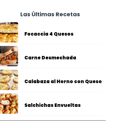
Las Últimas Recetas
Focaccia 4 Quesos
Carne Desmechada
Calabaza al Horno con Queso
Salchichas Envueltas