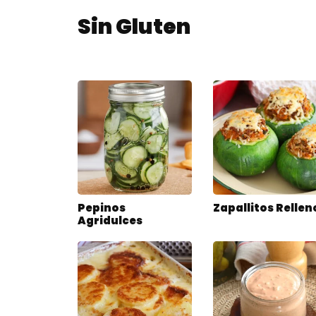
Sin Gluten
Pepinos
Zapallitos Rellen
Agridulces