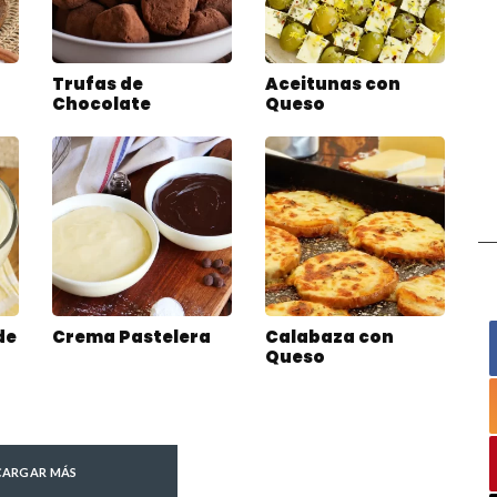
Trufas de
Aceitunas con
Chocolate
Queso
de
Crema Pastelera
Calabaza con
Queso
CARGAR MÁS