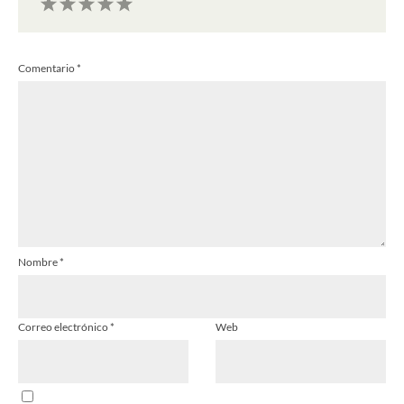
1
2
3
4
5
Comentario
*
Estrella
Estrellas
Estrellas
Estrellas
Estrellas
Nombre
*
Correo electrónico
*
Web