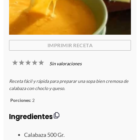
IMPRIMIR RECETA
1
2
3
4
5
Sin valoraciones
E
E
E
E
E
Receta fácil y rápida para preparar una sopa bien cremosa de
s
s
s
s
s
calabaza con choclo y queso.
t
t
t
t
t
Porciones:
2
r
r
r
r
r
Ingredientes
e
e
e
e
e
Calabaza
500
Gr.