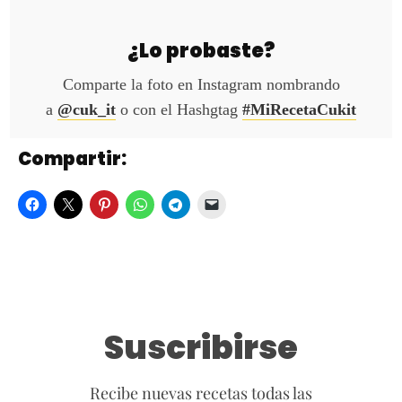
¿Lo probaste?
Comparte la foto en Instagram nombrando
a
@cuk_it
o con el Hashgtag
#MiRecetaCukit
Compartir:
Suscribirse
Recibe nuevas recetas todas las