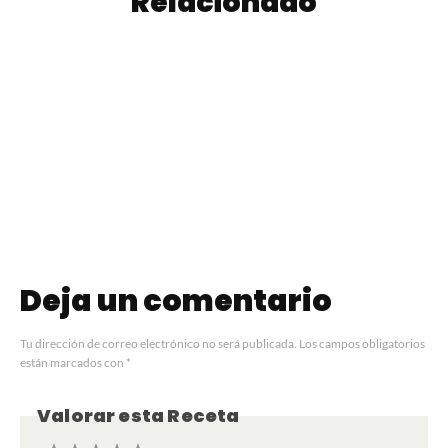
Relacionado
Empanadas de
Tequeños
Queso Quartirolo
Deja un comentario
Tu dirección de correo electrónico no será publicada.
Los campos obligatorios
están marcados con
*
Valorar esta Receta