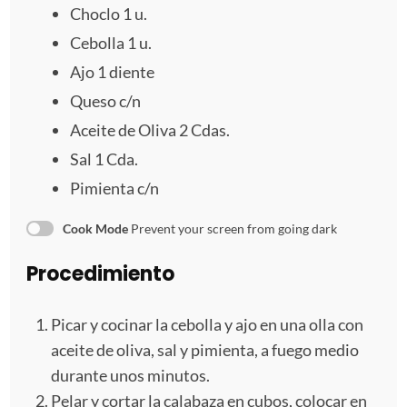
l
l
l
l
l
Choclo
1
u.
Cebolla
1
u.
l
l
l
l
l
Ajo
1
diente
a
a
a
a
a
Queso c/n
s
s
s
s
Aceite de Oliva 2 Cdas.
Sal
1
Cda.
Pimienta c/n
Cook Mode
Prevent your screen from going dark
Procedimiento
Picar y cocinar la cebolla y ajo en una olla con
aceite de oliva, sal y pimienta, a fuego medio
durante unos minutos.
Pelar y cortar la calabaza en cubos, colocar en