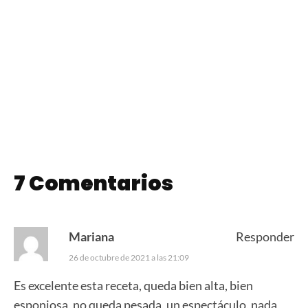
Affogato con
Licor de Café
Dulce de Leche
7 Comentarios
Mariana
Responder
26 de octubre de 2021 a las 21:09
Es excelente esta receta, queda bien alta, bien
esponjosa, no queda pesada, un espectáculo, nada