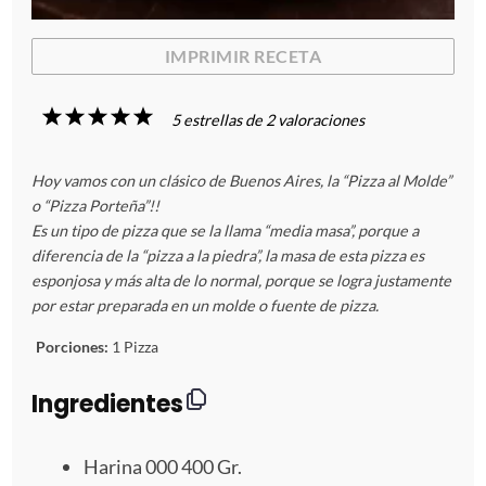
IMPRIMIR RECETA
1
2
3
4
5
5
estrellas de
2
valoraciones
E
E
E
E
E
Hoy vamos con un clásico de Buenos Aires, la “Pizza al Molde”
s
s
s
s
s
o “Pizza Porteña”!!
Es un tipo de pizza que se la llama “media masa”, porque a
t
t
t
t
t
diferencia de la “pizza a la piedra”, la masa de esta pizza es
esponjosa y más alta de lo normal, porque se logra justamente
r
r
r
r
r
por estar preparada en un molde o fuente de pizza.
e
e
e
e
e
Porciones:
1 Pizza
l
l
l
l
l
Ingredientes
l
l
l
l
l
Harina
000
400 Gr.