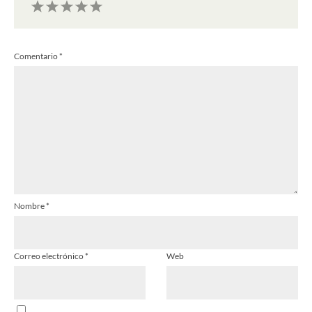
1
2
3
4
5
Comentario
*
Estrella
Estrellas
Estrellas
Estrellas
Estrellas
Nombre
*
Correo electrónico
*
Web