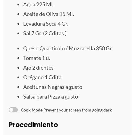
a
a
a
a
a
Agua
225
Ml.
s
s
s
s
Aceite de Oliva 15 Ml.
Levadura Seca
4
Gr.
Sal
7
Gr. (
2
Cditas.)
Queso Quartirolo / Muzzarella 350 Gr.
Tomate
1
u.
Ajo
2
dientes
Orégano 1 Cdita.
Aceitunas Negras a gusto
Salsa para Pizza a gusto
Cook Mode
Prevent your screen from going dark
Procedimiento