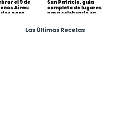
brar el 9 de
San Patricio, guía
uenos Aires:
completa de lugares
rios para
para celebrarlo en
en la ciudad
Buenos Aires
Las Últimas Recetas
Focaccia 4 Quesos
Carne Desmechada
Calabaza al Horno con Queso
Salchichas Envueltas