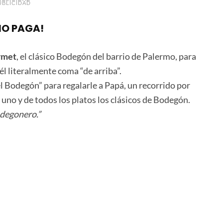
UBLICIDAD
¡NO PAGA!
rmet
, el clásico Bodegón del barrio de Palermo, para
él literalmente coma “de arriba”.
el Bodegón” para regalarle a Papá, un recorrido por
uno y de todos los platos los clásicos de Bodegón.
odegonero.”