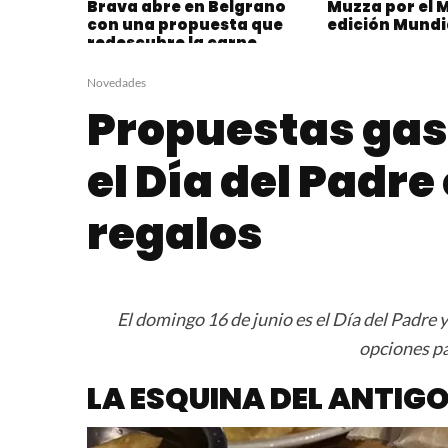
Brava abre en Belgrano
Muzza por el
con una propuesta que
edición Mundi
redescubre la carne
argentina desde el
origen y el fuego
Novedades
Propuestas ga
el Día del Padr
regalos
El domingo 16 de junio es el Día del Padre 
opciones pa
LA ESQUINA DEL ANTIG