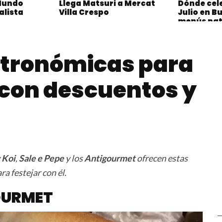
 Mundo
Llega Matsuri a Mercat
Dónde cele
alista
Villa Crespo
Julio en B
menús pat
disfrutar 
stronómicas para
e con descuentos y
y
Koi
,
Sale e Pepe
y los
Antigourmet
ofrecen estas
ra festejar con él.
OURMET