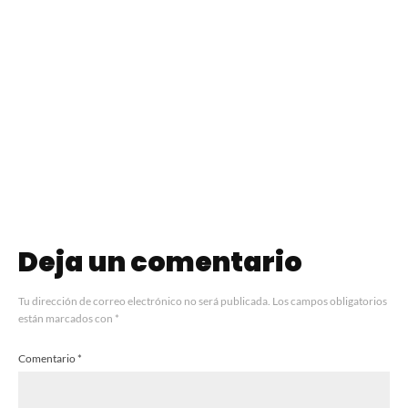
Williamsburg
Llega BRINDA
llega a Puerto
Experience 2024
Madero
MDQ
Deja un comentario
Tu dirección de correo electrónico no será publicada.
Los campos obligatorios
están marcados con
*
Comentario
*