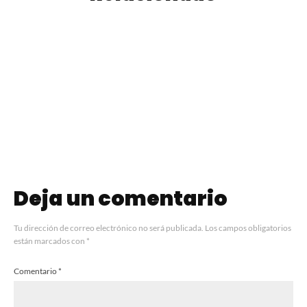
Verano foodie en
Tallarica recibe a
Buenos Aires:
Walter Lui y Flavia
mesas, sabores y
Arroyo en un
planes que se
nuevo Pop Up
viven sin apuro
Deja un comentario
Tu dirección de correo electrónico no será publicada.
Los campos obligatorios
están marcados con
*
Comentario
*