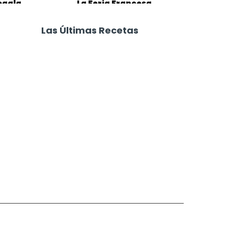
egala
La Feria Francesa,
 por el Día
edición especial
l Croissant
Regiones de Francia
Las Últimas Recetas
Focaccia 4 Quesos
Carne Desmechada
Calabaza al Horno con Queso
Salchichas Envueltas