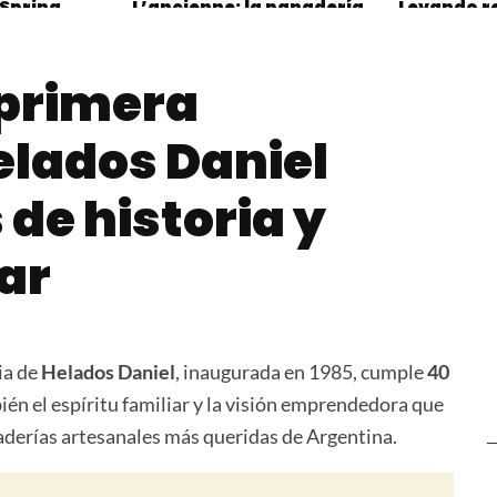
 Spring
L’ancienne: la panadería
Levando r
boutique que redefine el
croissants
pan en la gastronomía
Mundial de
 primera
elados Daniel
 de historia y
iar
ia de
Helados Daniel
, inaugurada en 1985, cumple
40
bién el espíritu familiar y la visión emprendedora que
laderías artesanales más queridas de Argentina.