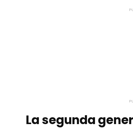
P
P
La segunda gener