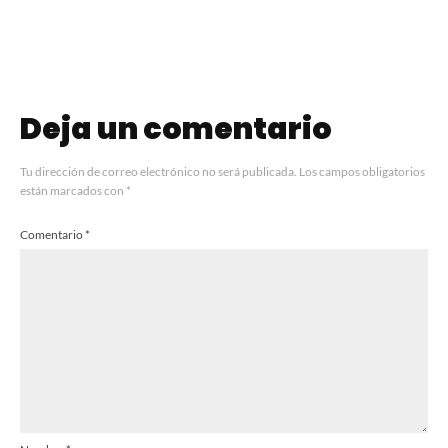
en Almagro
Deja un comentario
Tu dirección de correo electrónico no será publicada.
Los campos obligatorios
están marcados con
*
Comentario
*