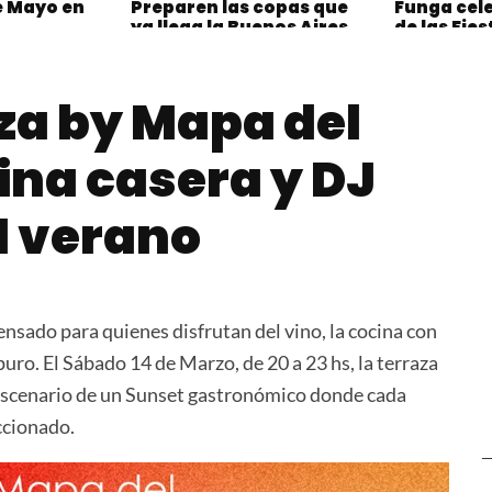
e Mayo en
Preparen las copas que
Funga cele
ya llega la Buenos Aires
de las Fie
COCKTAIL WEEK
up junto a
Cocina
za by Mapa del
cina casera y DJ
l verano
nsado para quienes disfrutan del vino, la cocina con
puro. El Sábado 14 de Marzo, de 20 a 23 hs, la terraza
escenario de un Sunset gastronómico donde cada
ccionado.