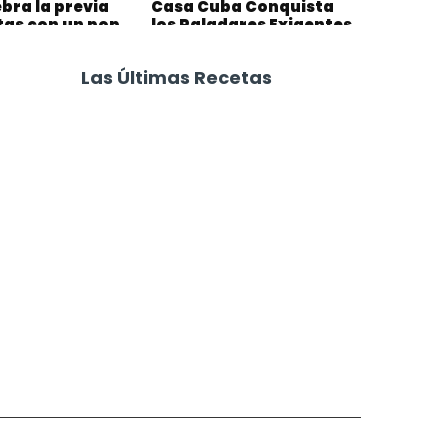
bra la previa
Casa Cuba Conquista
stas con un pop
los Paladares Exigentes
 El Gordo
Las Últimas Recetas
Focaccia 4 Quesos
Carne Desmechada
Calabaza al Horno con Queso
Salchichas Envueltas