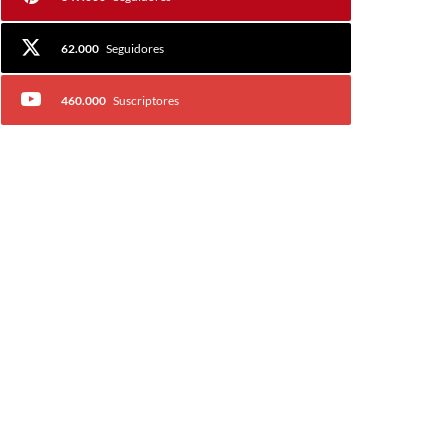
62.000
Seguidores
460.000
Suscriptores