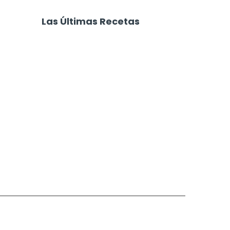
al Horno con
Galletitas de Maicena
Las Últimas Recetas
Focaccia 4 Quesos
Carne Desmechada
Calabaza al Horno con Queso
Salchichas Envueltas