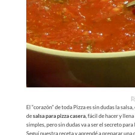
P
P
El “corazón” de toda Pizza es sin dudas la sals
de
salsa para pizza casera
, fácil de hacer y lle
simples, pero sin dudas va a ser el secreto para 
Seguí nuestra receta y aprendé a preparar una 