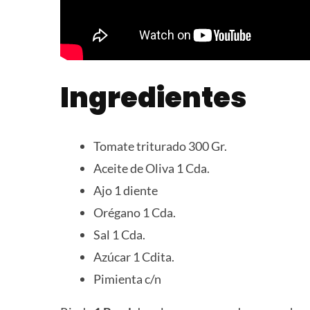
Ingredientes
Tomate triturado 300 Gr.
Aceite de Oliva 1 Cda.
Ajo 1 diente
Orégano 1 Cda.
Sal 1 Cda.
Azúcar 1 Cdita.
Pimienta c/n