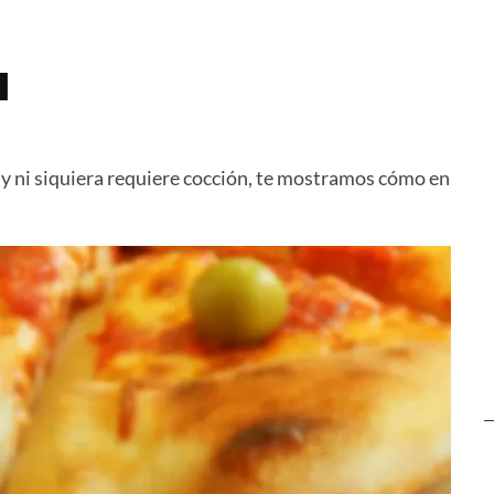
Carne
Pasta al Horno
Calabaza 
Queso
a
 y ni siquiera requiere cocción, te mostramos cómo en