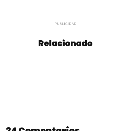
PUBLICIDAD
Relacionado
Pancitos de Queso
Pan de Ajo con
Fáciles
Queso
24 Comentarios