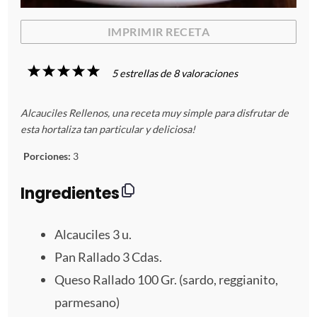
IMPRIMIR RECETA
1
2
3
4
5
5
estrellas de
8
valoraciones
E
E
E
E
E
Alcauciles Rellenos, una receta muy simple para disfrutar de
s
s
s
s
s
esta hortaliza tan particular y deliciosa!
t
t
t
t
t
Porciones:
3
r
r
r
r
r
Ingredientes
e
e
e
e
e
Alcauciles
3
u.
l
l
l
l
l
Pan Rallado
3
Cdas.
Queso Rallado
100
Gr. (sardo, reggianito,
l
l
l
l
l
parmesano)