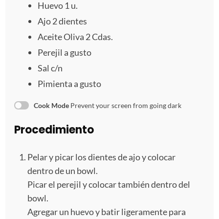
a
a
a
a
a
Huevo
1
u.
s
s
s
s
Ajo
2
dientes
Aceite Oliva
2
Cdas.
Perejil a gusto
Sal c/n
Pimienta a gusto
Cook Mode
Prevent your screen from going dark
Procedimiento
Pelar y picar los dientes de ajo y colocar
dentro de un bowl.
Picar el perejil y colocar también dentro del
bowl.
Agregar un huevo y batir ligeramente para