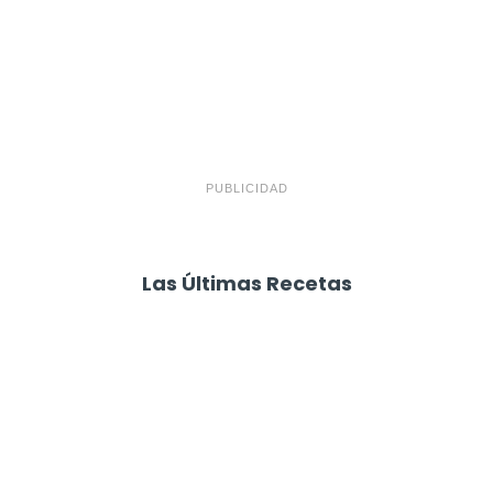
PUBLICIDAD
Las Últimas Recetas
Focaccia 4 Quesos
Carne Desmechada