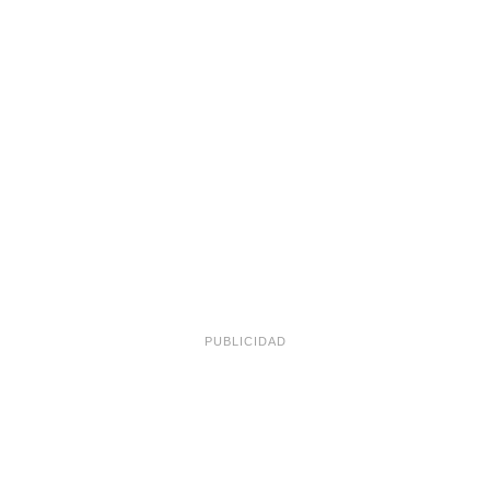
Pañuelitos de
Membrillo
PUBLICIDAD