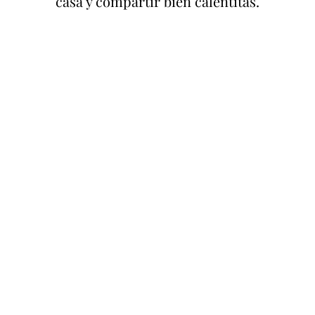
casa y compartir bien calentitas.
Empanadas de
Masa para
Carne Cortada a
Empanadas
Cuchillo
Empanadas
Empanadas de
Criollas
Osobuco