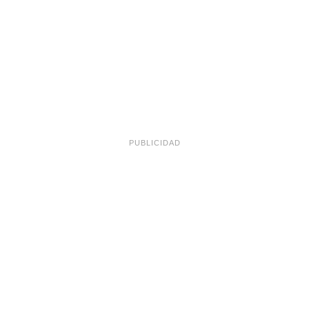
Masa para
Empanadas de
Empanadas con
Choclo
Aceite
PUBLICIDAD