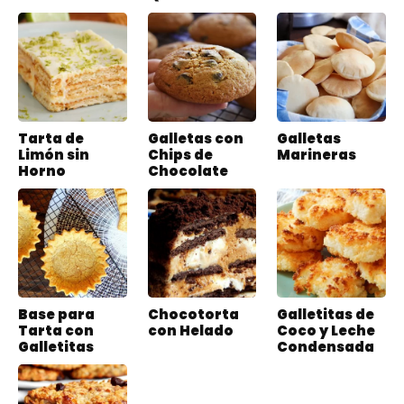
Tarta de
Galletas con
Galletas
Limón sin
Chips de
Marineras
Horno
Chocolate
Base para
Chocotorta
Galletitas de
Tarta con
con Helado
Coco y Leche
Galletitas
Condensada