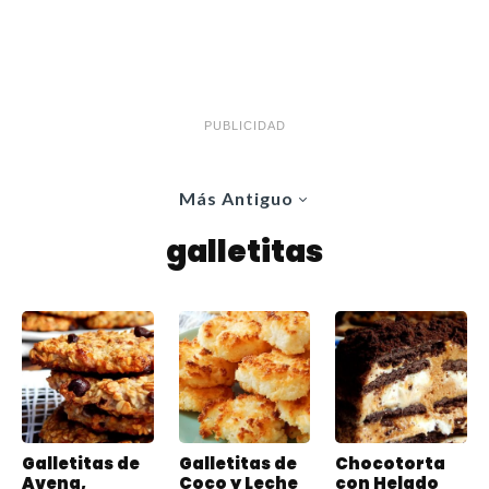
PUBLICIDAD
Más Antiguo
galletitas
Galletitas de
Galletitas de
Chocotorta
Avena,
Coco y Leche
con Helado