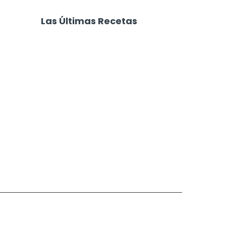
e de Dulce de
Turrón de Coco y
Chocolate
Las Últimas Recetas
Focaccia 4 Quesos
Carne Desmechada
Calabaza al Horno con Queso
Salchichas Envueltas