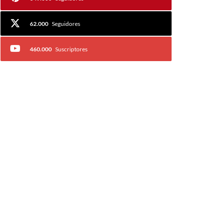
62.000
Seguidores
460.000
Suscriptores