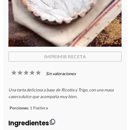
IMPRIMIR RECETA
1
2
3
4
5
Sin valoraciones
E
E
E
E
E
Una tarta deliciosa a base de Ricotta y Trigo, con una masa
s
s
s
s
s
casera dulce que acompaña muy bien.
t
t
t
t
t
Porciones:
1 Pastiera
r
r
r
r
r
Ingredientes