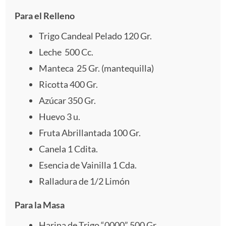
e
e
e
e
e
Para el Relleno
l
l
l
l
l
Trigo Candeal Pelado 120 Gr.
l
l
l
l
l
Leche 500 Cc.
Manteca 25 Gr. (mantequilla)
a
a
a
a
a
Ricotta
400
Gr.
s
s
s
s
Azúcar 350 Gr.
Huevo
3
u.
Fruta Abrillantada
100
Gr.
Canela
1
Cdita.
Esencia de Vainilla 1 Cda.
Ralladura de
1/2
Limón
Para la Masa
Harina de Trigo “0000” 500 Gr.