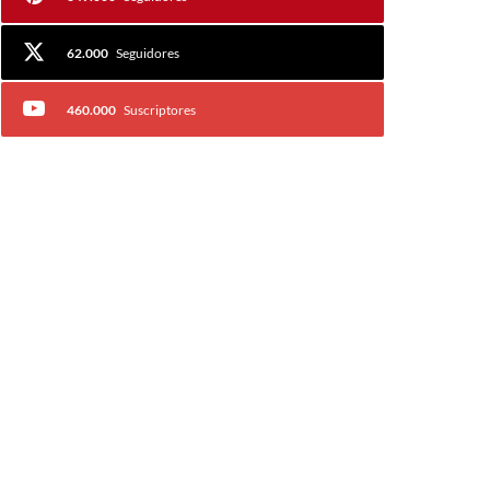
62.000
Seguidores
460.000
Suscriptores