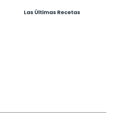
 Rellenos
Morrones Rellenos al
Horno
Las Últimas Recetas
Focaccia 4 Quesos
Carne Desmechada
Calabaza al Horno con Queso
Salchichas Envueltas