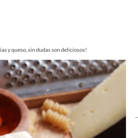
n con
Pasta con Queso Feta
Alcauciles
as y queso, sin dudas son deliciosos!