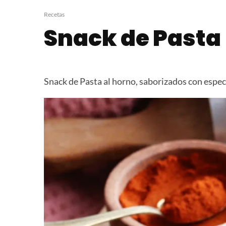
Queso en Aceite
Budín de Limó
Yerba Mate
Recetas
Snack de Pasta
Snack de Pasta al horno, saborizados con especi