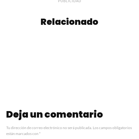
PUBLICIDAD
Relacionado
Bombones Marroc
Nuggets de Pollo
Caseros
Deja un comentario
Tu dirección de correo electrónico no será publicada.
Los campos obligatorios
están marcados con
*