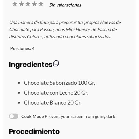
1
2
3
4
5
Sin valoraciones
E
E
E
E
E
Una manera distinta para preparar tus propios Huevos de
s
s
s
s
s
Chocolate para Pascua, unos Mini Huevos de Pascua de
distintos Colores, utilizando chocolates saborizados.
t
t
t
t
t
Porciones:
4
r
r
r
r
r
Ingredientes
e
e
e
e
e
Chocolate Saborizado
100
Gr.
l
l
l
l
l
Chocolate con Leche 20 Gr.
l
l
l
l
l
Chocolate Blanco
20
Gr.
a
a
a
a
a
Cook Mode
Prevent your screen from going dark
s
s
s
s
Procedimiento