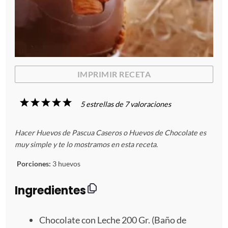
IMPRIMIR RECETA
1
2
3
4
5
5
estrellas de
7
valoraciones
E
E
E
E
E
Hacer Huevos de Pascua Caseros o Huevos de Chocolate es
s
s
s
s
s
muy simple y te lo mostramos en esta receta.
t
t
t
t
t
Porciones:
3 huevos
r
r
r
r
r
Ingredientes
e
e
e
e
e
Chocolate con Leche 200 Gr. (Baño de