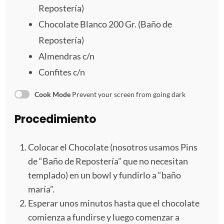
l
l
l
l
l
Repostería)
Chocolate Blanco
200
Gr. (Baño de
l
l
l
l
l
Repostería)
a
a
a
a
a
Almendras c/n
s
s
s
s
Confites c/n
Cook Mode
Prevent your screen from going dark
Procedimiento
Colocar el Chocolate (nosotros usamos Pins
de “Baño de Repostería” que no necesitan
templado) en un bowl y fundirlo a “baño
maría”.
Esperar unos minutos hasta que el chocolate
comienza a fundirse y luego comenzar a